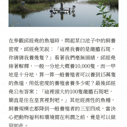
在參觀邱經堯的魚塭時，問起某口池子中的飼養
密度，邱經堯笑說：「這裡我養的是龍膽石斑，
你猜猜我養幾隻？」看著我們毫無頭緒，邱經堯
接著解釋，一般一分地大概養10,000隻，而一甲
地是十分地，算一算一般養殖者可以養到15萬隻
的魚塭，用低密度的養殖會養多少呢？最後邱經
堯公布答案：「這裡頭大約100隻龍膽石斑吧，
簡直是住在皇宮裡對吧。」其他經濟性的魚種，
飼養規模也都降到一般養殖者的三至四成，當決
心把動物福利和環境擺在利潤之前，竟是可以做
到如此。