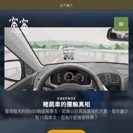
訂戶登入
ONEPAGE
豬跳車的運輸真相
臺灣每天約有600輛運豬車次，若乘以拍賣與屠宰的天數，每年最少
有15萬車次，但為什麼豬會摔車？