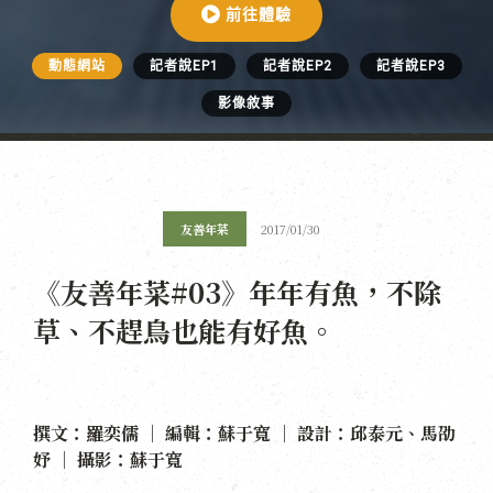
前往體驗
動態網站
記者說EP1
記者說EP2
記者說EP3
影像敘事
友善年菜
2017/01/30
《友善年菜#03》年年有魚，不除
草、不趕鳥也能有好魚。
撰文：羅奕儒 ｜ 編輯：蘇于寬 ｜ 設計：邱泰元、馬劭
妤 ｜ 攝影：蘇于寬