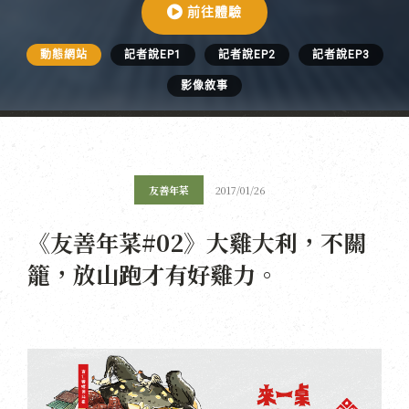
前往體驗
動態網站
記者說EP1
記者說EP2
記者說EP3
影像敘事
友善年菜
2017/01/26
《友善年菜#02》大雞大利，不關
籠，放山跑才有好雞力。