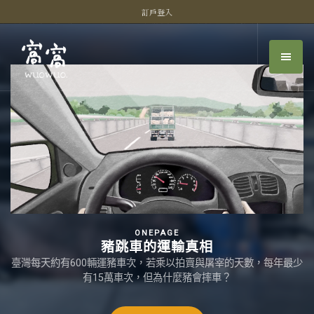
訂戶登入
ONEPAGE
豬跳車的運輸真相
臺灣每天約有600輛運豬車次，若乘以拍賣與屠宰的天數，每年最少
有15萬車次，但為什麼豬會摔車？