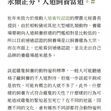
永續正夯，人道飼養當道。
#
近年來致力於推動
人道畜牧認證
的廖震元秘書長
提到，由於相較豬或其他大型哺乳類動物，養雞
場要朝向人道飼養修建的門檻相對是比較低的，
所以目前通過認證的飼養場是以飼養雞為大宗，
而在市面上，也能看到通過認證，並且走出自己
品牌的養雞場越來越多。
談起雞隻飼養的動物福利標準，一般人可能聽過
格子籠飼養的不人道對待，但進一步談起平飼或
是放牧，可能有概念的人就不多了。此外，什麼
樣的飼養方式符合雞隻的天性？什麼樣的行為可
能造成雞隻的緊迫甚至死亡？在不同的地區，因
應不同的文化，會有哪些不同卻都符合動物福利