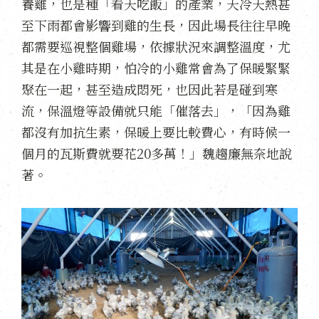
養雞，也是種「看天吃飯」的產業，天冷天熱甚
至下雨都會影響到雞的生長，因此場長往往早晚
都需要巡視整個雞場，依據狀況來調整溫度，尤
其是在小雞時期，怕冷的小雞常會為了保暖緊緊
聚在一起，甚至造成悶死，也因此若是碰到寒
流，保溫燈等設備就只能「催落去」，「因為雞
都沒有加抗生素，保暖上要比較費心，有時候一
個月的瓦斯費就要花20多萬！」魏趨廉無奈地說
著。