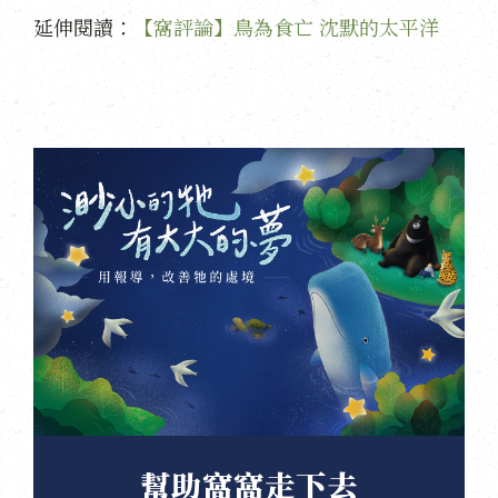
延伸閱讀：
【窩評論】鳥為食亡 沈默的太平洋
幫助窩窩走下去