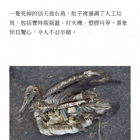
一隻死掉的信天翁右鳥，肚子裡塞滿了人工垃
圾，包括寶特瓶瓶蓋、打火機、塑膠片等。景象
怵目驚心，令人不忍卒睹。