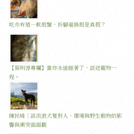
吃亦有道—軟殼蟹，折腳逼換殼是真假？
【蔡明淳專欄】當你永遠睡著了，談送寵物一
程。
陳民峰｜談流浪犬隻對人、環境與野生動物的影
響與衝突面面觀