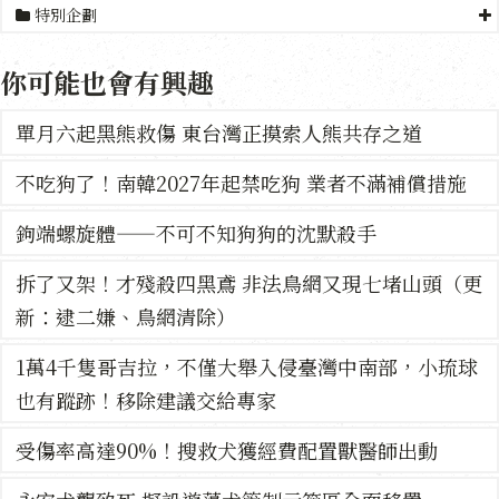
特別企劃
你可能也會有興趣
單月六起黑熊救傷 東台灣正摸索人熊共存之道
不吃狗了！南韓2027年起禁吃狗 業者不滿補償措施
鉤端螺旋體——不可不知狗狗的沈默殺手
拆了又架！才殘殺四黑鳶 非法鳥網又現七堵山頭（更
新：逮二嫌、鳥網清除）
1萬4千隻哥吉拉，不僅大舉入侵臺灣中南部，小琉球
也有蹤跡！移除建議交給專家
受傷率高達90%！搜救犬獲經費配置獸醫師出動