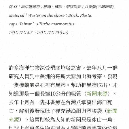
媒 材│海岸廢棄物：玻璃、磚塊、塑膠瓶蓋；月光螺(台灣蠑螺)
Material│Wastes on the shore：Brick, Plastic
caps. Taiwan’s Turbo marmoratus.
160 X 17 X 5.7 ，160 X 17 X 10 (cm)
許多海洋生物深受塑膠垃圾之害。去年八月一群
研究人員到中美洲的哥斯大黎加出海考察，發現
一隻欖蠵龜鼻孔裡有異物。幫助把異物取出，才
知道那是一個長達10公分的吸管（
新聞來源
）。
去年十月有一隻抹香鯨在台灣八掌溪出海口死
亡，解剖後發現肚子裡充滿漁網與塑膠袋（
新聞
來源
）。這兩則較為人知的新聞只是冰山一角，
地球上有更多生物正因為人類所隨意丟棄的垃圾