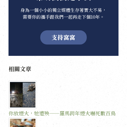
身為一個小小的獨立媒體生存著實大不易，
需要你的攜手跟我們一起再走下個10年。
支持窩窩
相關文章
你放煙火，牠遭殃——羅馬跨年煙火嚇死數百鳥