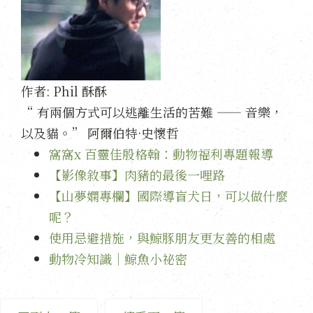
作者:
Phil 酥酥
“ 有兩個方式可以逃離生活的苦難 —— 音樂，
以及貓。” 阿爾伯特·史懷哲
窩窩x 百靈佳殷格翰：動物福利專題報導
【影像敘事】肉豬的最後一哩路
【山夢嫻專欄】國際導盲犬日，可以做什麼
呢？
使用忌避措施，與鯨豚朋友更友善的相處
動物冷知識｜鯨魚小祕密