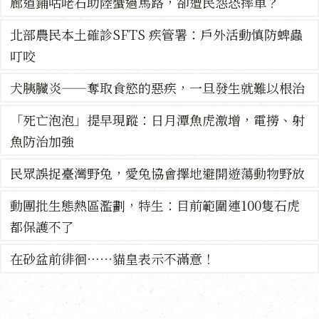
廊道鋪咕咾石助陸蟹過馬路，卻遭民怨恐摔車？
北部農民本土確診SFTS 疾管署：戶外活動慎防蜱蟲
叮咬
犬胰臟炎——奪取食慾的惡疾，一旦發生就難以根治
「死亡泡泡」提早現蹤：日月潭魚虎激增，電撈、射
魚防治加強
民眾誤捉臺灣野兔，愛兔協會擇地避開遊蕩動物野放
動團批生態熱區濫劃，特生：目前範圍連100隻石虎
都保護不了
在砂盆前徘徊⋯⋯貓皇表示不滿意！