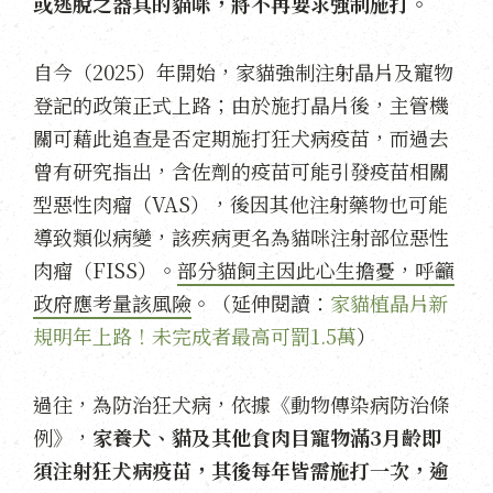
或逃脫之器具的貓咪，將不再要求強制施打。
自今（2025）年開始，家貓強制注射晶片及寵物
登記的政策正式上路；由於施打晶片後，主管機
關可藉此追查是否定期施打狂犬病疫苗，而過去
曾有研究指出，含佐劑的疫苗可能引發疫苗相關
型惡性肉瘤（VAS），後因其他注射藥物也可能
導致類似病變，該疾病更名為貓咪注射部位惡性
肉瘤（FISS）。
部分貓飼主因此心生擔憂，呼籲
政府應考量該風險
。（延伸閱讀：
家貓植晶片新
規明年上路！未完成者最高可罰1.5萬
）
過往，為防治狂犬病，依據《動物傳染病防治條
例》，
家養犬、貓及其他食肉目寵物滿3月齡即
須注射狂犬病疫苗，其後每年皆需施打一次，逾