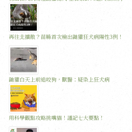
再往北擴散？苗縣首次檢出鼬獾狂犬病陽性3例！
鼬獾白天上前追咬狗，獸醫：疑染上狂犬病
用科學觀點攻略挑嘴貓！謹記七大要點！