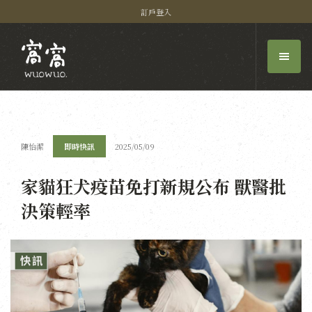
訂戶登入
陳怡潔
即時快訊
2025/05/09
家貓狂犬疫苗免打新規公布 獸醫批
決策輕率