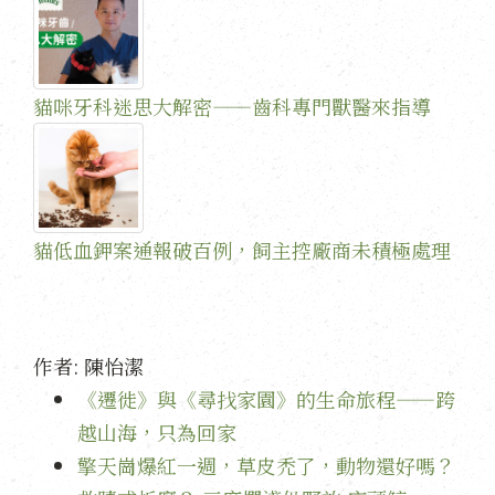
貓咪牙科迷思大解密——齒科專門獸醫來指導
貓低血鉀案通報破百例，飼主控廠商未積極處理
作者:
陳怡潔
《遷徙》與《尋找家園》的生命旅程——跨
越山海，只為回家
擎天崗爆紅一週，草皮禿了，動物還好嗎？