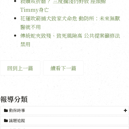
救贖或折磨？ 三度擱淺仍野放 座頭鯨
Timmy身亡
花蓮吹箭捕犬致家犬命危 動防所：未來無獸
醫就不用
傳統蛇夾致殘、致死風險高 公共提案籲修法
禁用
回到上一篇
續看下一篇
報導分類
動保時事
議題追蹤