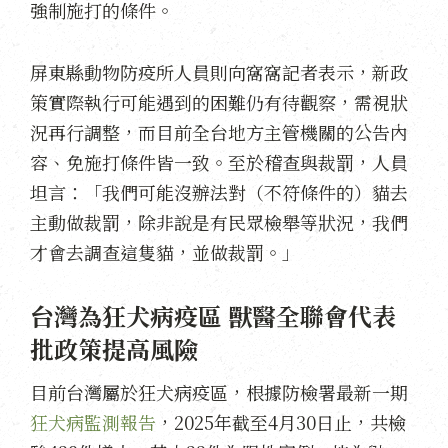
強制施打的條件。
屏東縣動物防疫所人員則向窩窩記者表示，新政
策實際執行可能遇到的困難仍有待觀察，需視狀
況再行調整，而目前全台地方主管機關的公告內
容、免施打條件皆一致。至於稽查與裁罰，人員
坦言：「我們可能沒辦法對（不符條件的）貓去
主動做裁罰，除非說是有民眾檢舉等狀況，我們
才會去調查這隻貓，並做裁罰。」
台灣為狂犬病疫區 獸醫全聯會代表
批政策提高風險
目前台灣屬於狂犬病疫區，根據防檢署最新一期
狂犬病監測報告
，2025年截至4月30日止，共檢