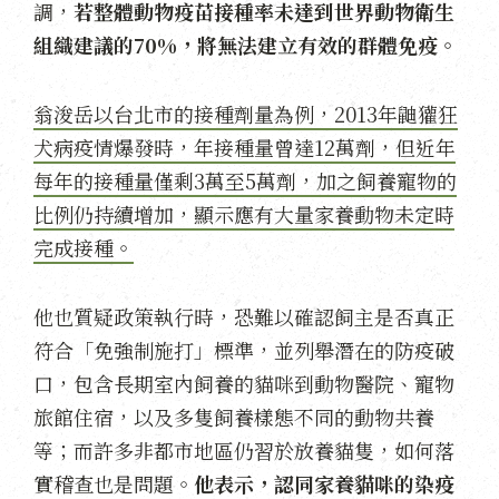
調，
若整體動物疫苗接種率未達到世界動物衛生
組織建議的
70%
，將無法建立有效的群體免疫。
翁浚岳以台北市的接種劑量為例，2013年鼬獾狂
犬病疫情爆發時，年接種量曾達12萬劑，但近年
每年的接種量僅剩3萬至5萬劑，加之飼養寵物的
比例仍持續增加，顯示應有大量家養動物未定時
完成接種。
他也質疑政策執行時，恐難以確認飼主是否真正
符合「免強制施打」標準，並列舉潛在的防疫破
口，包含長期室內飼養的貓咪到動物醫院、寵物
旅館住宿，以及多隻飼養樣態不同的動物共養
等；而許多非都市地區仍習於放養貓隻，如何落
實稽查也是問題。
他表示，認同家養貓咪的染疫