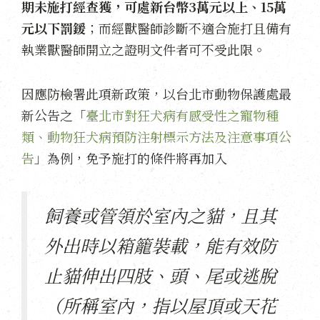
期未施打經查獲，可處新台幣3萬元以上、15萬
元以下罰鍰
；而經獸醫師診斷不適合施打且備有
執業獸醫師開立之證明文件者可不受此限。
因應防檢署此項新政策，以台北市動物保護處最
新公告之「
臺北市對狂犬病有感受性之寵物種
類、動物狂犬病預防注射標示方法及注意事項公
告
」為例，免予施打的條件將再加入
飼養或管領於室內之貓，且其
外出時以箱籠裝載，能有效防
止貓伸出四肢、頭、尾或逃脫
（所稱室內，指以屋頂或天花