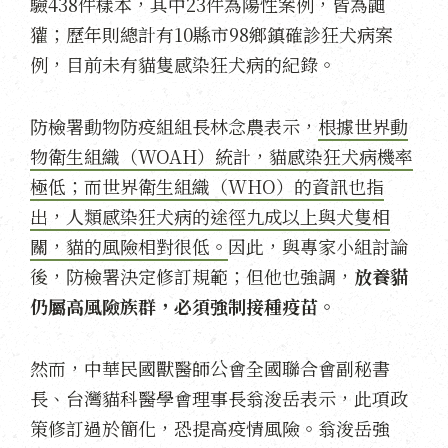
驗438件樣本，其中23件為陽性案例，皆為鼬
獾；歷年則總計有10縣市98鄉鎮確診狂犬病案
例，目前未有貓隻感染狂犬病的紀錄。
防檢署動物防疫組組長林念農表示，
根據世界動
物衛生組織（WOAH）統計，貓感染狂犬病機率
極低；而世界衛生組織（WHO）的資訊也指
出，人類感染狂犬病的途徑九成以上與犬隻相
關，貓的風險相對很低。
因此，與專家小組討論
後，防檢署決定修訂規範；但他也強調，
放養貓
仍屬高風險族群，必須強制接種疫苗。
然而，中華民國獸醫師公會全國聯合會副秘書
長、台灣貓科醫學會理事長翁浚岳表示，此項政
策修訂過於簡化，恐提高疫情風險。翁浚岳強