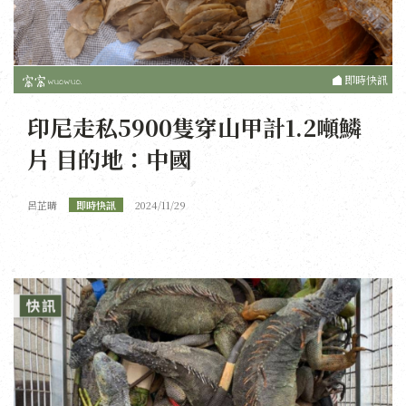
即時快訊
印尼走私5900隻穿山甲計1.2噸鱗
片 目的地：中國
呂芷晴
即時快訊
2024/11/29