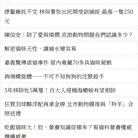
綠鬣蜥抓不完 林保署祭出民間受訓捕捉 最高一隻250
元
陳信安｜除了愛與憐憫 流浪動物問題我們認識多少？
解密貓咪天性，讓補水變容易
嘉義驚傳虐貓事件 屋內竟藏70多具貓咪屍骸
鉤端螺旋體——不可不知狗狗的沈默殺手
5年移除近5萬隻！百大入侵種海蟾蜍有望根除
狂賀羽球麟洋配再拿金牌 北市動物園推與「羚羊」合
照送禮
吃飯貓咪大！但，營養知識從哪來？看貓科營養權威
機構威豪