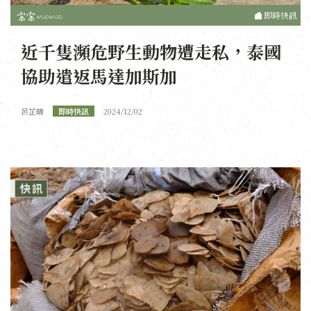
即時快訊
近千隻瀕危野生動物遭走私，泰國
協助遣返馬達加斯加
呂芷晴
即時快訊
2024/12/02