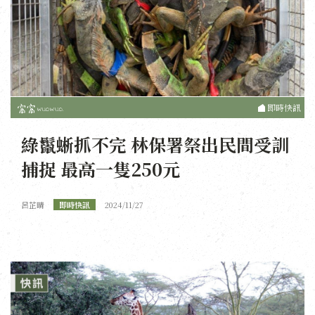
即時快訊
綠鬣蜥抓不完 林保署祭出民間受訓
捕捉 最高一隻250元
呂芷晴
即時快訊
2024/11/27