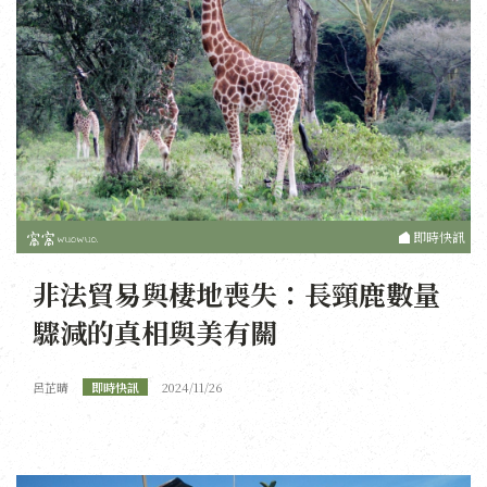
即時快訊
非法貿易與棲地喪失：長頸鹿數量
驟減的真相與美有關
呂芷晴
即時快訊
2024/11/26