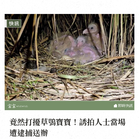
即時快訊
竟然打擾草鴞寶寶！誘拍人士當場
遭逮捕送辦