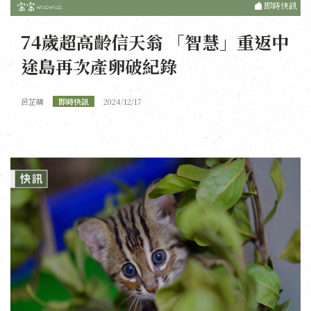
即時快訊
74歲超高齡信天翁 「智慧」重返中
途島再次產卵破紀錄
呂芷晴
即時快訊
2024/12/17