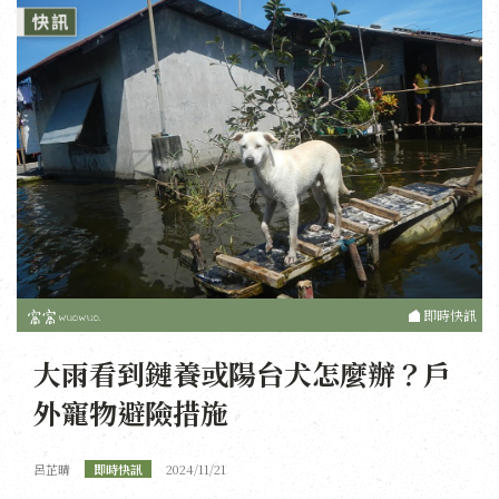
即時快訊
大雨看到鏈養或陽台犬怎麼辦？戶
外寵物避險措施
呂芷晴
即時快訊
2024/11/21