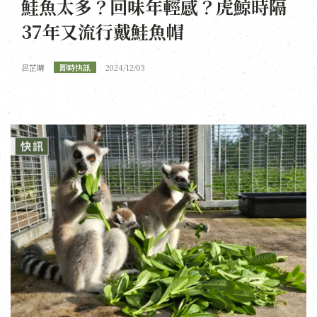
鮭魚太多？回味年輕感？虎鯨時隔
37年又流行戴鮭魚帽
呂芷晴
即時快訊
2024/12/03