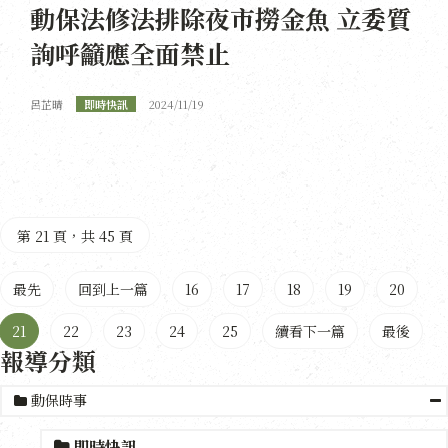
動保法修法排除夜市撈金魚 立委質
詢呼籲應全面禁止
呂芷晴
即時快訊
2024/11/19
第 21 頁，共 45 頁
最先
回到上一篇
16
17
18
19
20
21
22
23
24
25
續看下一篇
最後
報導分類
動保時事
即時快訊