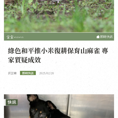
即時快訊
綠色和平推小米復耕保育山麻雀 專
家質疑成效
呂芷晴
即時快訊
2025/02/20