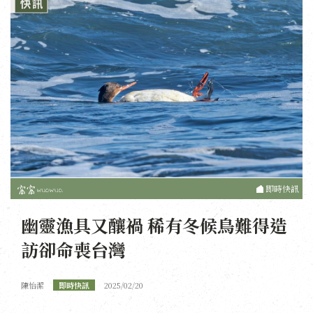
即時快訊
幽靈漁具又釀禍 稀有冬候鳥難得造
訪卻命喪台灣
陳怡潔
即時快訊
2025/02/20