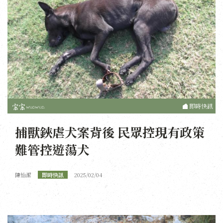
即時快訊
捕獸鋏虐犬案背後 民眾控現有政策
難管控遊蕩犬
陳怡潔
即時快訊
2025/02/04