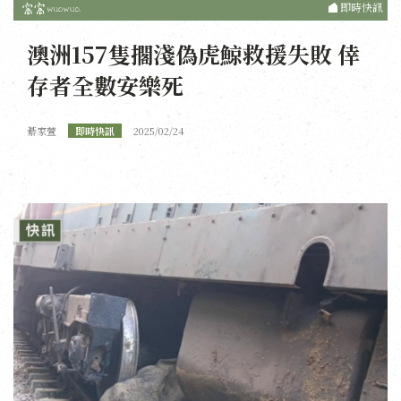
即時快訊
澳洲157隻擱淺偽虎鯨救援失敗 倖
存者全數安樂死
綦家萱
即時快訊
2025/02/24