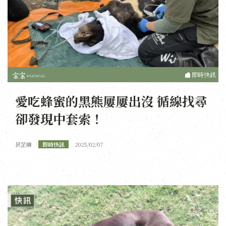
即時快訊
愛吃蜂蜜的黑熊屢屢出沒 循線找尋
卻發現中套索！
呂芷晴
即時快訊
2025/02/07