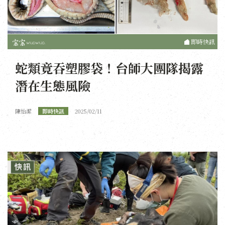
即時快訊
蛇類竟吞塑膠袋！台師大團隊揭露
潛在生態風險
陳怡潔
即時快訊
2025/02/11