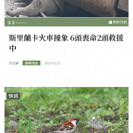
即時快訊
斯里蘭卡火車撞象 6頭喪命2頭救援
中
呂芷晴
即時快訊
2025/02/21