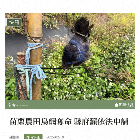
即時快訊
苗栗農田鳥網奪命 縣府籲依法申請
陳怡潔
即時快訊
2025/02/18