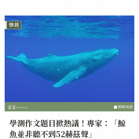
即時快訊
學測作文題目掀熱議！專家：「鯨
魚並非聽不到52赫茲聲」