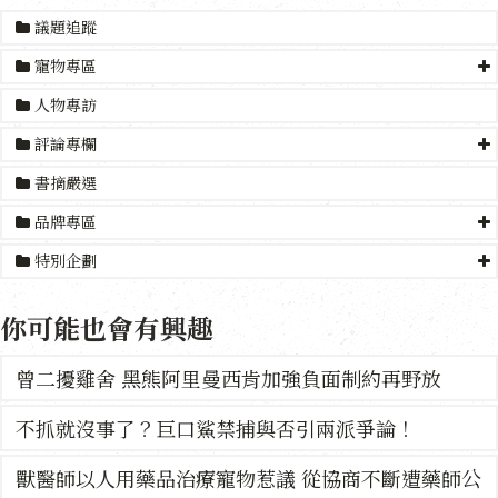
議題追蹤
寵物專區
人物專訪
評論專欄
書摘嚴選
品牌專區
特別企劃
你可能也會有興趣
曾二擾雞舍 黑熊阿里曼西肯加強負面制約再野放
不抓就沒事了？巨口鯊禁捕與否引兩派爭論！
獸醫師以人用藥品治療寵物惹議 從協商不斷遭藥師公