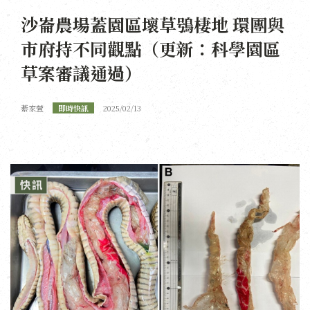
沙崙農場蓋園區壞草鴞棲地 環團與
市府持不同觀點（更新：科學園區
草案審議通過）
綦家萱
即時快訊
2025/02/13