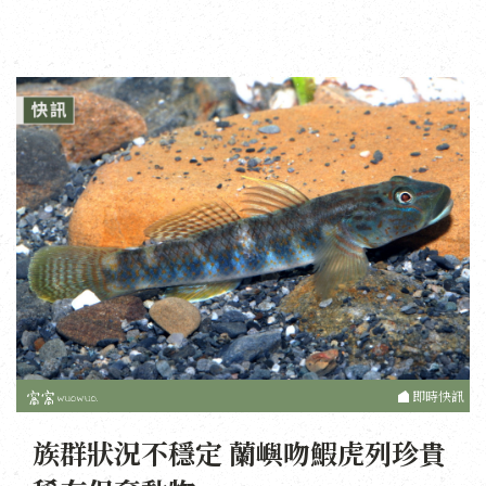
即時快訊
族群狀況不穩定 蘭嶼吻鰕虎列珍貴