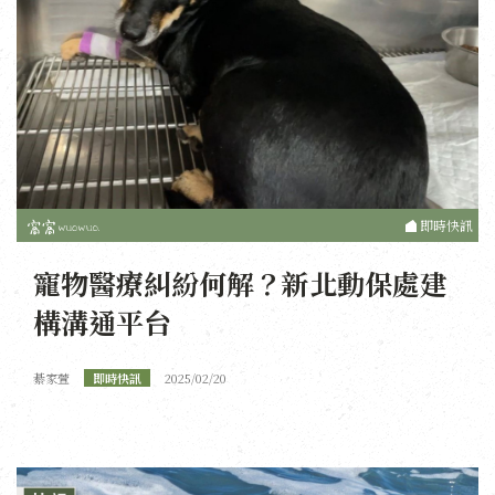
即時快訊
寵物醫療糾紛何解？新北動保處建
構溝通平台
綦家萱
即時快訊
2025/02/20