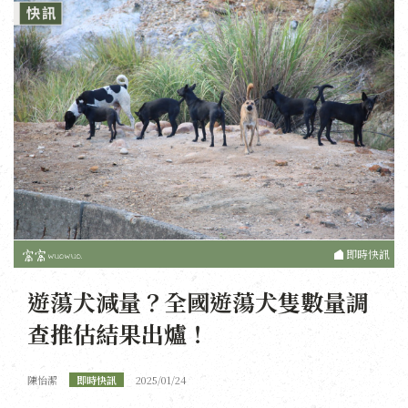
即時快訊
遊蕩犬減量？全國遊蕩犬隻數量調
查推估結果出爐！
陳怡潔
即時快訊
2025/01/24