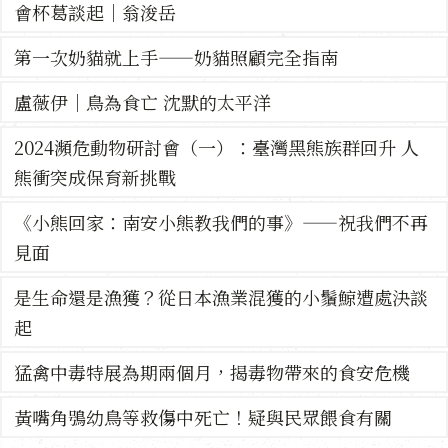
會杯葛談起｜翁浚岳
第一次奶貓就上手——奶貓照顧完全指南
盧薇伊｜鳥為食亡 沈默的太平洋
2024瀕危動物研討會（一）：臺灣黑熊族群回升 人
熊衝突成保育新挑戰
《小熊回家：南安小熊教我們的事》——祝我們不再
見面
是生命還是漁獲？從日本漁業混獲的小鬚鯨遭處決談
起
猛禽中毒特展為期兩個月，揭毒物帶來的食安危機
黃嘴角鴞幼鳥等救傷中死亡！疑與民眾餵食有關