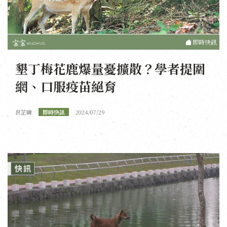
即時快訊
墾丁梅花鹿爆量憂擴散？學者提圍
網、口服疫苗絕育
呂芷晴
即時快訊
2024/07/29