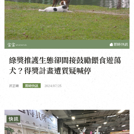
即時快訊
綠獎推護生態卻間接鼓勵餵食遊蕩
犬？得獎計畫遭質疑喊停
呂芷晴
即時快訊
2024/07/25