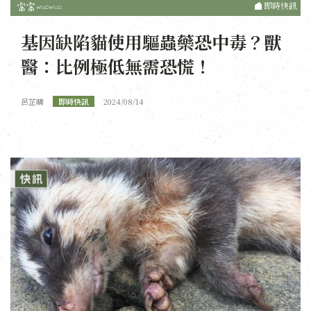
即時快訊
基因缺陷貓使用驅蟲藥恐中毒？獸
醫：比例極低無需恐慌！
呂芷晴
即時快訊
2024/08/14