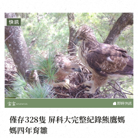
即時快訊
僅存328隻 屏科大完整紀錄熊鷹媽
媽四年育雛