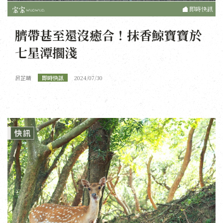
即時快訊
臍帶甚至還沒癒合！抹香鯨寶寶於
七星潭擱淺
呂芷晴
即時快訊
2024/07/30