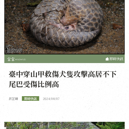
即時快訊
臺中穿山甲救傷犬隻攻擊高居不下
尾巴受傷比例高
呂芷晴
即時快訊
2024/08/07