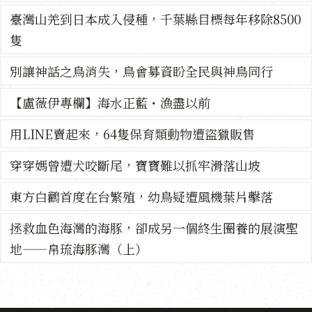
臺灣山羌到日本成入侵種，千葉縣目標每年移除8500
隻
別讓神話之鳥消失，鳥會募資盼全民與神鳥同行
【盧薇伊專欄】海水正藍・漁盡以前
用LINE賣起來，64隻保育類動物遭盜獵販售
穿穿媽曾遭犬咬斷尾，寶寶難以抓牢滑落山坡
東方白鸛首度在台繁殖，幼鳥疑遭風機葉片擊落
拯救血色海灣的海豚，卻成另一個終生圈養的展演聖
地——帛琉海豚灣（上）