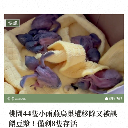
即時快訊
桃園44隻小雨燕鳥巢遭移除又被誤
餵豆漿！僅剩8隻存活