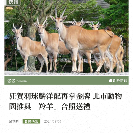
即時快訊
狂賀羽球麟洋配再拿金牌 北市動物
園推與「羚羊」合照送禮
呂芷晴
即時快訊
2024/08/05