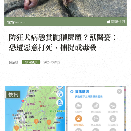
即時快訊
防狂犬病懸賞鼬獾屍體？獸醫憂：
恐遭惡意打死、捕捉或毒殺
呂芷晴
即時快訊
2024/08/12