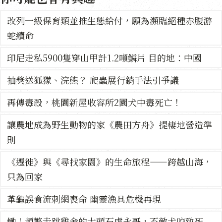
改列一級保育類並推生態給付，願為瀕臨絕種赤腹游
蛇續命
印尼走私5900隻穿山甲計1.2噸鱗片 目的地：中國
抽獎送狐獴、浣熊？ 爬蟲展行銷手法引爭議
再傳毒殺，桃園新屋收容所2園犬中毒死亡！
讓農地成為野生動物的家《農田方舟》提棲地營造準
則
《遷徙》與《尋找家園》的生命旅程——跨越山海，
只為回家
革龜誤食流刺網喪命 幽靈漁具危機再現
慟！頻繁走跳雞舍的大頭石虎永哥，不敵犬咬致死