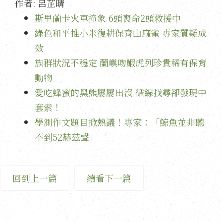
作者:
呂芷晴
斯里蘭卡火車撞象 6頭喪命2頭救援中
綠色和平推小米復耕保育山麻雀 專家質疑成
效
族群狀況不穩定 蘭嶼吻鰕虎列珍貴稀有保育
動物
愛吃蜂蜜的黑熊屢屢出沒 循線找尋卻發現中
套索！
學測作文題目掀熱議！專家：「鯨魚並非聽
不到52赫茲聲」
回到上一篇
續看下一篇