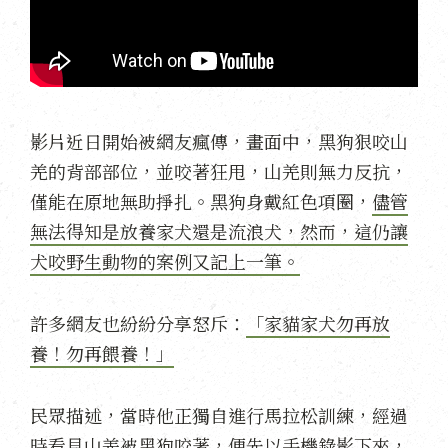
影片近日開始被網友瘋傳，畫面中，黑狗狠咬山
羌的背部部位，並咬著狂甩，山羌則無力反抗，
僅能在原地無助掙扎。黑狗身戴紅色項圈，
儘管
無法得知是放養家犬還是流浪犬，然而，這仍讓
犬咬野生動物的案例又記上一筆。
許多網友也紛紛分享怒斥：
「家貓家犬勿再放
養！勿再餵養！」
民眾描述，當時他正獨自進行馬拉松訓練，經過
時看見山羌被黑狗咬著，便先以手機錄影下來，