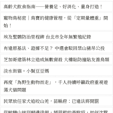
高齡犬飲食指南——營養足、好消化、量身打造！
寵物鳥秘密｜鳥寶的健康管理，從「定期量體重」開
始！
埃及聖䴉防治里程碑 台北市全年無繁殖紀錄
有違原基法、證據不足？ 中選會駁回禁山豬吊公投
芝加哥建築林立造成無數窗殺 大樓貼防撞貼友善鳥類
淡水街貓。小賢豆豆媽
再度「為野生動物而走」，千人持續呼籲政府重視遊
蕩犬貓問題
民眾放任家犬追咬山羌，苗縣府：已違法將開罰
從馳騁山林到腳邊徘徊，頻現蹤的黃喉貂，如何沈默