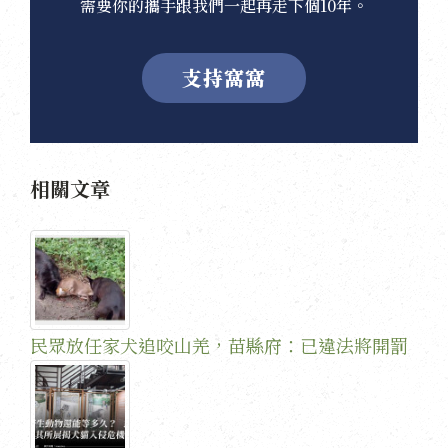
需要你的攜手跟我們一起再走下個10年。
支持窩窩
相關文章
民眾放任家犬追咬山羌，苗縣府：已違法將開罰