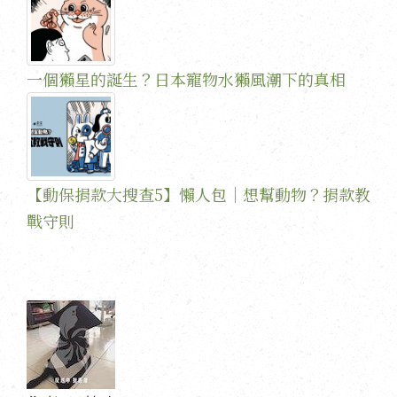
一個獺星的誕生？日本寵物水獺風潮下的真相
【動保捐款大搜查5】懶人包｜想幫動物？捐款教
戰守則