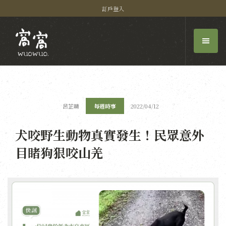
訂戶登入
呂芷晴
每週時事
2022/04/12
犬咬野生動物真實發生！民眾意外
目睹狗狠咬山羌