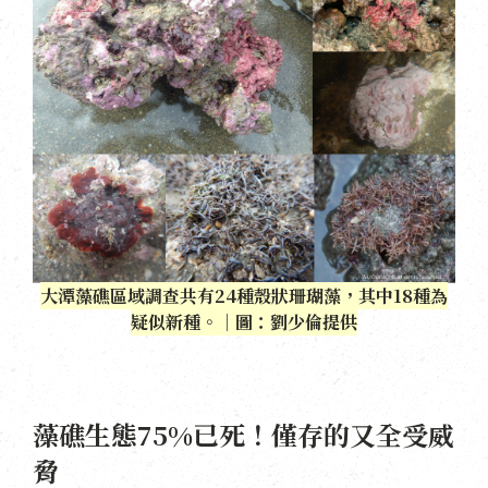
大潭藻礁區域調查共有24種殼狀珊瑚藻，其中18種為
疑似新種。｜圖：劉少倫提供
藻礁生態75%已死！僅存的又全受威
脅