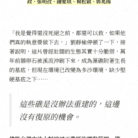
政、張明孜、鍾愛琪、楊松穎、郭兆揚
「我是覺得還沒死絕之前，都還可以救，如果他
們真的執意要做下去，」劉靜榆停頓了一下，接
著說明，這片曾經壯闊的生態其實十分脆弱，萬
年前鵝卵石被溪流沖刷下來，成為藻礁附著生長
的基底，但現在環境已改變為多沙環境，缺少堅
硬基底之下⋯⋯
這些礁是沒辦法重建的，這邊
沒有復原的機會。