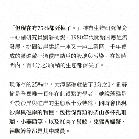
「
但現在有75%都死掉了。
」特有生物研究保育
中心副研究員劉靜榆說，1980年代開始因應經濟
發展，桃園沿岸建起一座又一座工業區，千年養
成的藻礁敵不過侵門踏戶的毀壞與污染，在短時
間內，有4分之3面積的生態都消失了。
現僅存的25%中，大潭藻礁就佔了3分之1。劉靜
榆是全臺唯一長年在此蹲點的學者，她說藻礁是
介於沙岸與礁岸的生態系十分特殊，
同時會出現
沙岸與礁岸的物種，包括保育類的柴山多杯孔珊
瑚、小燕鷗等，以及紅肉ㄚ髻鮫、兇猛酋婦蟹、
裸胸鯙等都是其中成員
。