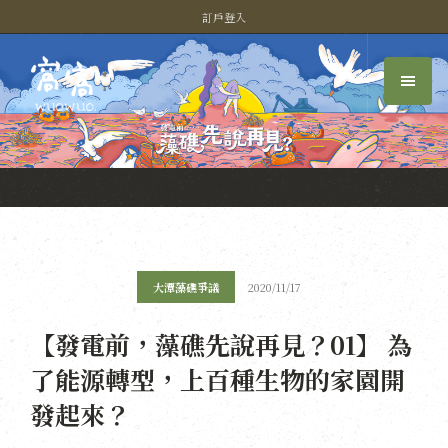
訂戶登入
大潭藻礁爭議
2020/11/17
【發電前，藻礁先說再見？01】 為
了能源轉型，上百種生物的家園開
發起來？