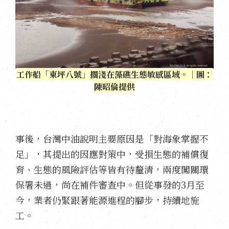
工作船「東坪八號」擱淺在藻礁生態敏感區域。｜圖：
陳昭倫提供
事後，台灣中油說明主要原因是「對海象掌握不
足」，其提出的因應對策中，受損生態的補償復
育、生態的風險評估等皆有待釐清，兩度闖關環
保署未過，尚在補件審查中。但從事發的3月至
今，業者仍緊跟著能源進程的腳步，持續地施
工。