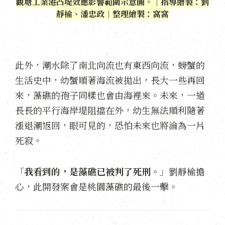
觀塘工業港凸堤效應影響範圍示意圖。｜指導繪製：劉
靜榆、潘忠政｜整理繪製：窩窩
此外，潮水除了南北向流也有東西向流，螃蟹的
生活史中，幼蟹順著海流被拋出，長大一些再回
來，藻礁的孢子同樣也會由海裡來。未來，一道
長長的平行海岸堤阻擋在外，幼生無法順利隨著
漲退潮返回，眼可見的，恐怕未來也將淪為一片
死寂。
「
我看到的，是藻礁已被判了死刑。
」劉靜榆擔
心，此開發案會是桃園藻礁的最後一擊。