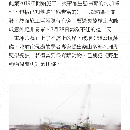
此案2019年開始施工，夾帶著生態保育的附加條
件，包括已知藻礁生態豐富的G1、G2熱區不開
發，然而施工區域隨侍在旁，要避免擦槍走火釀
成意外絕非易事。3月28日海象不佳的這一天，
「東坪八號」上了不該上的岸，破壞0.58公頃藻
礁，並
前往現勘的學者專家提出柴山多杯孔珊瑚
疑似受損，若傷害到保育類動物，已觸犯《野生
動物保育法》第18條
。