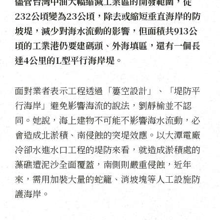
儘管台灣中油大幅縮減工業區的開發範圍，從
232公頃變為23公頃，除去或縮短垂直海岸的防
坡堤，減少對海水流動的影響，但面積共913公
頃的工業港仍要建碼頭、外海填區，還有一個長
達4公里的L型平行海岸堤。
面對業者表示工程透過「簍空設計」、「堤防平
行海岸」避免影響海流的說法，劉靜榆並不認
同。她說，海上建物不可能不影響海水流動，必
會造成北淤積、南侵蝕的突堤效應。以大潭電廠
冷卻水進水口工程的堤防來看，就造成淤積處的
藻礁遭泥沙全面覆蓋，南側則嚴重侵蝕，近年
來，需用加裝大量的蛇籠、消坡塊等人工設施防
護海岸。