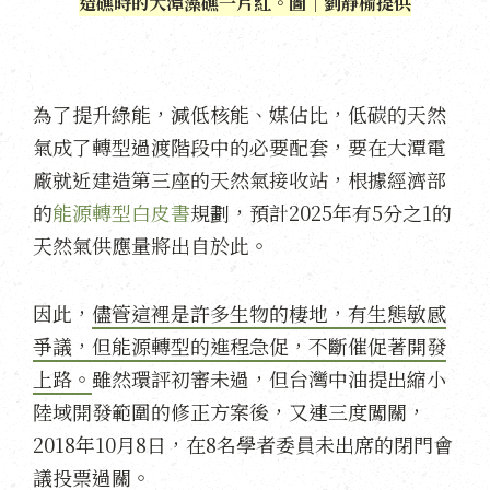
造礁時的大潭藻礁一片紅。圖｜劉靜榆提供
為了提升綠能，減低核能、媒佔比，低碳的天然
氣成了轉型過渡階段中的必要配套，要在大潭電
廠就近建造第三座的天然氣接收站，根據經濟部
的
能源轉型白皮書
規劃，預計2025年有5分之1的
天然氣供應量將出自於此。
因此，
儘管這裡是許多生物的棲地，有生態敏感
爭議，但能源轉型的進程急促，不斷催促著開發
上路。
雖然環評初審未過，但台灣中油提出縮小
陸域開發範圍的修正方案後，又連三度闖關，
2018年10月8日，在8名學者委員未出席的閉門會
議投票過關。