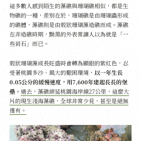
這多數人感到陌生的藻礁與珊瑚礁相似，都是生
物礁的一種，差別在於，珊瑚礁是由珊瑚蟲形成
的礁體，藻礁則是由殼狀珊瑚藻造礁而成。藻礁
在非造礁時期，黝黑的外表常讓人以為就是「一
些岩石」而已。
殼狀珊瑚藻成長旺盛時會轉為顯眼的紫紅色，忍
受著桃園多沙、風大的艱困環境，
以一年生長
0.05公分的緩慢速度，用7,600年建起長長的堡
壘
。
過去，藻礁綿延桃園海岸線27公里，這麼大
片的現生淺海藻礁，全球非常少見，甚至是絕無
僅有。