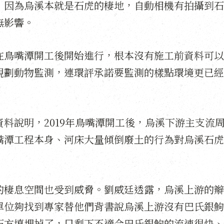
，因為烏溪本就是石虎的棲地，自動相機有拍攝到石
無影響。
在鳥嘴潭開工後開始進行，根本沒有施工前資料可以
規劃動物監測，連環評承諾要監測的樣點環境更已經
料說明，2019年鳥嘴潭開工後，烏溪下游主支流
嘴潭工程本身、河床大量傾倒廢土的行為對烏溪石虎
的棲息空間也受到威脅。劉威廷透露，烏溪上游的辮
單位夠找到專家替他們背書說烏溪上游沒有巴氏銀鮈
石方填埋掉了，只剩下不適合巴氏銀鮈的流速很快、