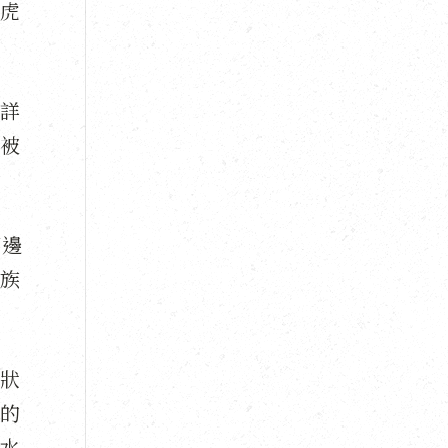
虎
詳
被
周邊
族
狀
的
水