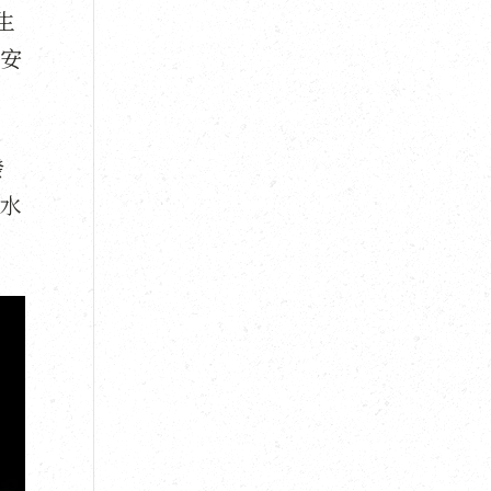
生
安
發
而水