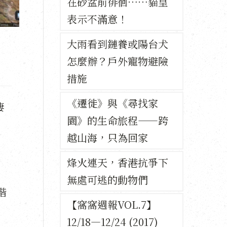
在砂盆前徘徊⋯⋯貓皇
表示不滿意！
大雨看到鏈養或陽台犬
怎麼辦？戶外寵物避險
措施
《遷徙》與《尋找家
棲
園》的生命旅程——跨
越山海，只為回家
烽火連天，香港抗爭下
無處可逃的動物們
階
【窩窩週報VOL.7】
12/18—12/24 (2017)