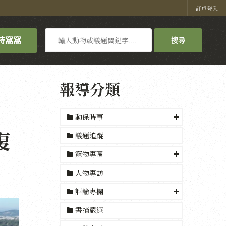
訂戶登入
搜
持窩窩
搜尋
尋
報導分類
動保時事
復
議題追蹤
寵物專區
人物專訪
評論專欄
書摘嚴選