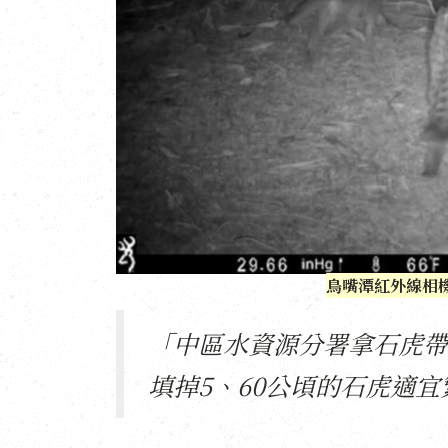
鳥嘴潭紅外線相
「中區水資源分署拿石虎帶
填掉5、60公頃的石虎適