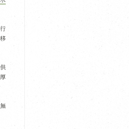
行
移
供
厚
無