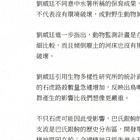
劉威廷不同意中水署所稱的保育成果
不代表沒有環境破壞，或對野生動物
劉威廷進一步指出，動物監測計畫是
細比較，而且傾倒廢土的河床也沒有
破壞。
劉威廷引用生物多樣性研究所的統計資
的石虎路殺數量急遽增加，反映出鳥
群產生的影響比我們想像更嚴重。
不只石虎可能因此受影響，巴氏銀鮈
支流是巴氏銀鮈的歷史分布區，開發
棲地原因在於：
合適棲地已經先被土