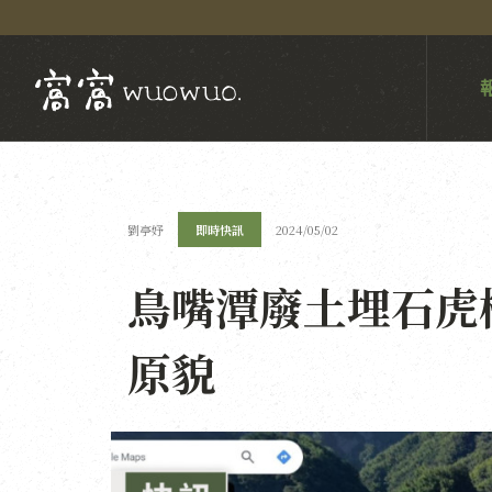
劉亭妤
即時快訊
2024/05/02
鳥嘴潭廢土埋石虎
原貌