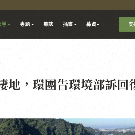
支
報導
專題
雜誌
插畫
募資
棲地，環團告環境部訴回