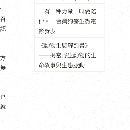
台
「有一種力量，叫做陪
召
伴。」台灣狗醫生微電
認
影發表
《動物生態解剖書》
——揭密野生動物的生
方
命故事與生態脈動
無
也
就