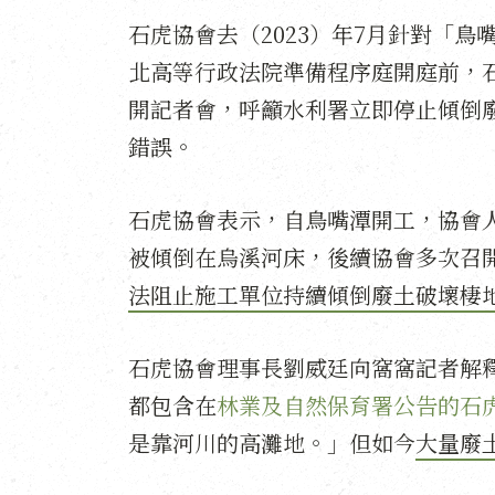
石虎協會去（2023）年7月針對「
北高等行政法院準備程序庭開庭前，
開記者會，呼籲水利署立即停止傾倒
錯誤。
石虎協會表示，自鳥嘴潭開工，協會
被傾倒在烏溪河床，後續協會多次召
法阻止施工單位持續傾倒廢土破壞棲地
石虎協會理事長劉威廷向窩窩記者解
都包含在
林業及自然保育署公告的石
是靠河川的高灘地。」但如今
大量廢