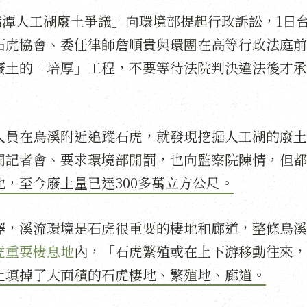
鳥嘴潭人工湖廢土爭議」向環境部提起行政訴訟，1日
石虎協會、委任律師詹順貴與環團在高等行政法庭前
廢土的「培厚」工程，不要等待法院判決違法後才承
人員在烏溪附近追蹤石虎，就發現挖掘人工湖的廢土
開記者會、要求環境部開罰，也向監察院陳情，但都
，至今廢土量已達300多萬立方公尺。
釋，溪流環境是石虎很重要的棲地和廊道，整條烏溪
虎重要棲息地
內，「石虎繁殖或在上下游移動往來，
土填掉了大面積的石虎棲地、繁殖地、廊道。