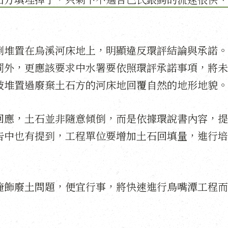
倒堆置在烏溪河床地上，明顯違反環評結論與承諾。
罰外，更應該要求中水署要依照環評承諾事項，將未
被堆置過廢棄土石方的河床地回覆自然的地形地貌。
回應，土石並非隨意傾倒，而是依據環說書內容，提
告中也有提到，工程單位要增加土石回填量，進行培
掩飾廢土問題，便宜行事，將快速進行鳥嘴潭工程而