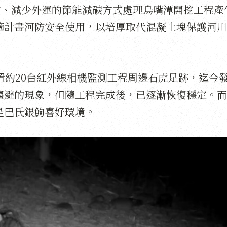
材、減少外運的節能減碳方式處理鳥嘴潭開挖工程產
適計畫河防安全使用，以培厚取代混凝土塊保護河川
設置約20台紅外線相機監測工程周邊石虎足跡，迄今
趨避的現象，但隨工程完成後，已逐漸恢復穩定。
是巴氏銀鮈喜好環境。