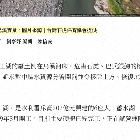
烏溪實景。圖片來源｜台灣石虎保育協會提供
者｜劉亭妤 編輯｜陳信安
人工湖的廢土倒在烏溪河床，危害石虎、巴氏銀鮈的
，訴求對中區水資源分署開罰並令移除土方、恢復地
湖，是水利署斥資202億元興建的6座人工蓄水湖
19年8月開工，目前主要硬體已經完工，正在試營運