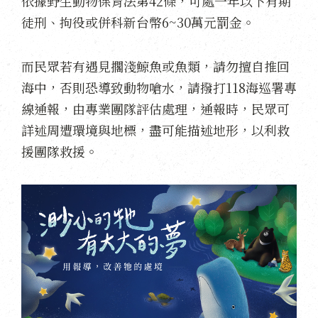
依據野生動物保育法第42條，可處一年以下有期
徒刑、拘役或併科新台幣6~30萬元罰金。
而民眾若有遇見擱淺鯨魚或魚類，請勿擅自推回
海中，否則恐導致動物嗆水，請撥打118海巡署專
線通報，由專業團隊評估處理，通報時，民眾可
詳述周遭環境與地標，盡可能描述地形，以利救
援團隊救援。