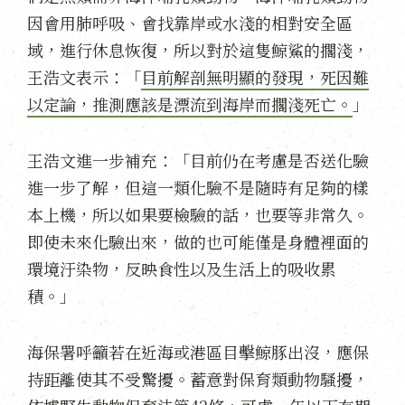
因會用肺呼吸、會找靠岸或水淺的相對安全區
域，進行休息恢復，所以對於這隻鯨鯊的擱淺，
王浩文表示：「
目前解剖無明顯的發現，死因難
以定論，推測應該是漂流到海岸而擱淺死亡。
」
王浩文進一步補充：「目前仍在考慮是否送化驗
進一步了解，但這一類化驗不是隨時有足夠的樣
本上機，所以如果要檢驗的話，也要等非常久。
即使未來化驗出來，做的也可能僅是身體裡面的
環境汙染物，反映食性以及生活上的吸收累
積。」
海保署呼籲若在近海或港區目擊鯨豚出沒，應保
持距離使其不受驚擾。蓄意對保育類動物騷擾，