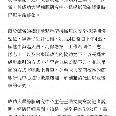
鯊，與成功大學鯨豚研究中心透過影像確認當時
已無生命跡象。
礙於鯨鯊的擱淺地點重型機械無法安全抵達擱淺
點位，經過仔細評估後，8月24日當日下午4點，
鯨鯊由海巡人員、海保署第十工作站同仁、志工
隊志工，以及台東縣政府的協助之下，以長繩索
緩步牽引的方式，拖至台九線公路下方，並以吊
掛的方式將牠搬上貨車，運至成大安南校區的鯨
豚研究中心進行後續處理、解剖釐清死因以及後
續的研究。
成功大學鯨豚研究中心主任王浩文向窩窩記者說
明，經過仔細量測，這是一隻全長為5.9公尺，重