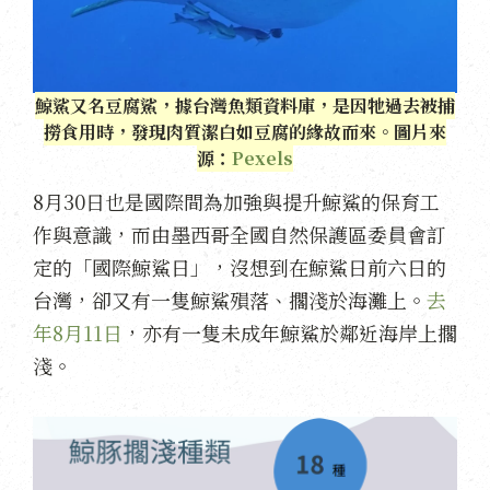
鯨鯊又名豆腐鯊，據台灣魚類資料庫，是因牠過去被捕
撈食用時，發現肉質潔白如豆腐的緣故而來。圖片來
源：
Pexels
8月30日也是國際間為加強與提升鯨鯊的保育工
作與意識，而由墨西哥全國自然保護區委員會訂
定的「國際鯨鯊日」，沒想到在鯨鯊日前六日的
台灣，卻又有一隻鯨鯊殞落、擱淺於海灘上。
去
年8月11日
，亦有一隻未成年鯨鯊於鄰近海岸上擱
淺。