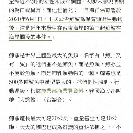
量將近2公噸的雄性未成年個體，初步未發現明顯
的傷口或異常。而他也補充：「
自海洋保育署於
2020年6月1日，正式公告鯨鯊為保育類野生動物
後，這是近年來發生在台東海岸的第三起鯨鯊在
海岸擱淺的事件。
」
鯨鯊是世界上體型最大的魚類，名字有「鯨」又
有「鯊」的牠們並不是鯨魚，而是魚類，鯨豚並
不屬於魚類，而是哺乳類動物的一種。鯨鯊也是
500多種鯊魚中體型最大的，牠們個性溫馴、行
動遲緩，根據
農業部漁業署資料
，我國漁民都叫
牠「大憨鯊」（台語音）。
鯨鯊體長最大可達20公尺、重量甚至可達40公
噸，大大的嘴巴也成為辨識的重要依據之一，不