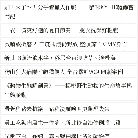
別再來了～！分手絛蟲大作戰—— 貓咪KYLIE驅蟲奮
鬥記
｜衣｜清爽舒適的夏日節奏 — 脫衣洗澡好輕鬆
救贖或折磨？ 三度擱淺仍野放 座頭鯨TIMMY身亡
新北18頭流浪水牛，移居台東邊吃草、邊看海
枋山狂犬病陽性鼬獾傷人 全台累計90起同類案例
《動物生態解剖書》——揭密野生動物的生命故事與
生態脈動
帶著豬豬去抗議，豬豬淒厲唉叫更驚恐失禁
員工吃狗肉雇主一併罰，新北修自治條例將上路
光電下台一鞠躬，嘉南鹽田溼地留給動物們