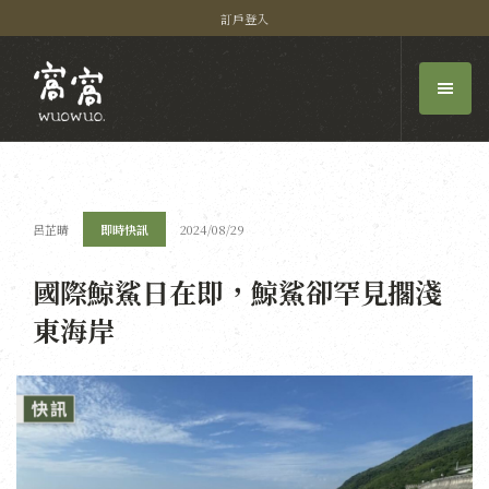
訂戶登入
呂芷晴
即時快訊
2024/08/29
國際鯨鯊日在即，鯨鯊卻罕見擱淺
東海岸