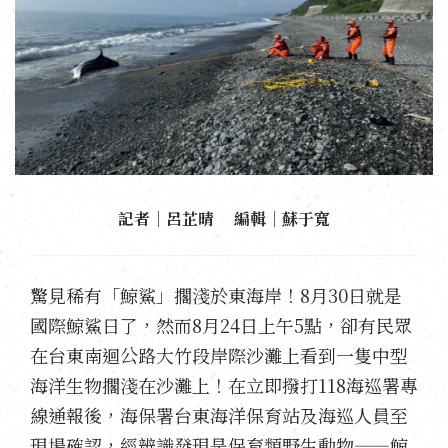
記者｜呂芷晴 編輯｜蘇于寬
驚見稀有「鯨鯊」擱淺於東海岸！8月30日就是
國際鯨鯊日了，然而8月24日上午5點，卻有民眾
在台東南迴公路大竹段岸際沙灘上看到一隻中型
海洋生物擱淺在沙灘上！在立即撥打118海巡署專
線通報後，海保署台東海洋保育站及海巡人員至
現場確認，經辨識發現是保育類野生動物——鯨