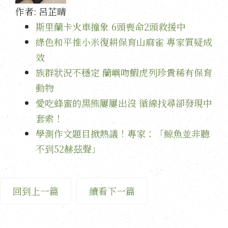
作者:
呂芷晴
斯里蘭卡火車撞象 6頭喪命2頭救援中
綠色和平推小米復耕保育山麻雀 專家質疑成
效
族群狀況不穩定 蘭嶼吻鰕虎列珍貴稀有保育
動物
愛吃蜂蜜的黑熊屢屢出沒 循線找尋卻發現中
套索！
學測作文題目掀熱議！專家：「鯨魚並非聽
不到52赫茲聲」
回到上一篇
續看下一篇