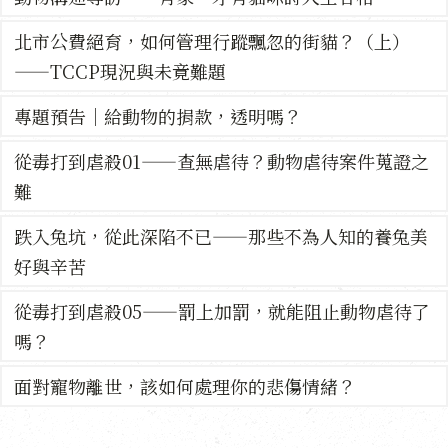
北市公費絕育，如何管理行蹤飄忽的街貓？（上）
——TCCP現況與未竟難題
專題預告｜給動物的捐款，透明嗎？
從毒打到虐殺01——查無虐待？動物虐待案件蒐證之
難
跌入兔坑，從此深陷不已——那些不為人知的養兔美
好與辛苦
從毒打到虐殺05——罰上加罰，就能阻止動物虐待了
嗎？
面對寵物離世，該如何處理你的悲傷情緒？