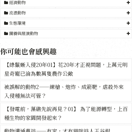
經濟動物
流浪動物
生態環境
圈養與展演動物
你可能也會感興趣
【綠鬣蜥入侵20年01】花20年才正視問題，上萬元明
星奇寵已淪為數萬隻農作公敵
被誤解的動物2——練槍、炮炸、成箭靶，虐殺外來
入侵種無法可管？
【發電前，藻礁先說再見？01】 為了能源轉型，上百
種生物的家園開發起來？
動物溝通專訪——有家，才有貓咪詩人王谷柑