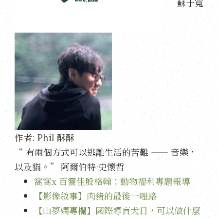
蘇于寬
作者:
Phil 酥酥
“ 有兩個方式可以逃離生活的苦難 —— 音樂，
以及貓。” 阿爾伯特·史懷哲
窩窩x 百靈佳殷格翰：動物福利專題報導
【影像敘事】肉豬的最後一哩路
【山夢嫻專欄】國際導盲犬日，可以做什麼