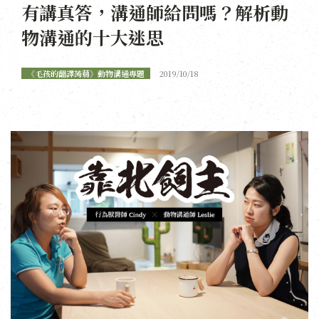
有講真答，溝通師給問嗎？解析動
物溝通的十大迷思
《毛孩的翻譯蒟蒻》動物溝通專題
2019/10/18