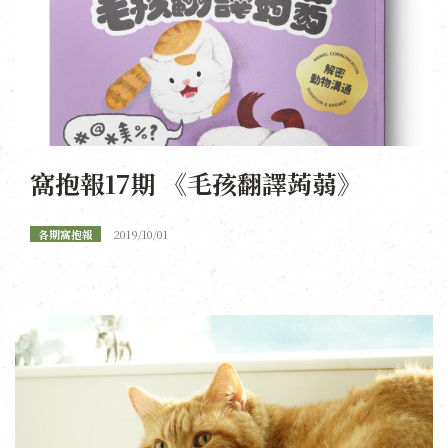
窩抱報17期 《毛孩翻譯蒟蒻》
各期窩抱報
2019/10/01