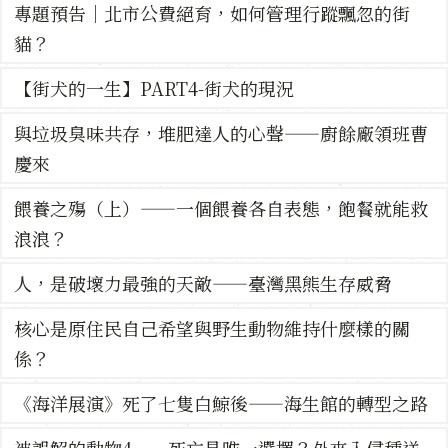
專題預告｜北市公費絕育，如何管理行蹤飄忽的街
貓？
【街犬的一生】PART4-街犬的現況
與垃圾臭味共存，堆肥達人的心聲——廚餘廠領班曹
慶來
餵養之殤（上）——一個餵養各自表態，飽餐就能救
浪浪？
人，是破壞力最強的天敵——臺灣黑熊生存威脅
核心是原住民自己希望與野生動物維持什麼樣的關
係？
《海洋展演》死了七隻白鯨後——海生館的轉型之路