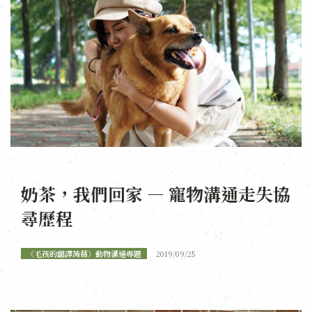
奶茶，我們回家 — 寵物溝通走失協
尋歷程
《毛孩的翻譯蒟蒻》動物溝通專題
2019/09/25