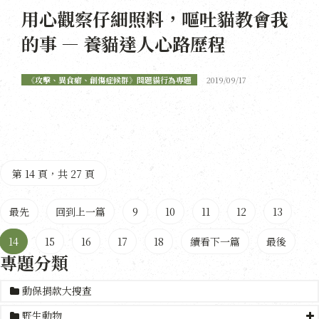
用心觀察仔細照料，嘔吐貓教會我
的事 — 養貓達人心路歷程
《攻擊、異食癖、創傷症候群》問題貓行為專題
2019/09/17
第 14 頁，共 27 頁
最先
回到上一篇
9
10
11
12
13
14
15
16
17
18
續看下一篇
最後
專題分類
動保捐款大搜查
野生動物