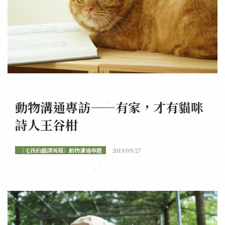
動物溝通專訪——有家，才有貓咪
詩人王谷柑
《毛孩的翻譯蒟蒻》動物溝通專題
2019/09/27