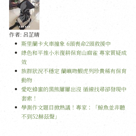
作者:
呂芷晴
斯里蘭卡火車撞象 6頭喪命2頭救援中
綠色和平推小米復耕保育山麻雀 專家質疑成
效
族群狀況不穩定 蘭嶼吻鰕虎列珍貴稀有保育
動物
愛吃蜂蜜的黑熊屢屢出沒 循線找尋卻發現中
套索！
學測作文題目掀熱議！專家：「鯨魚並非聽
不到52赫茲聲」