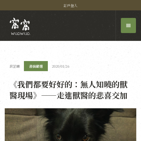
訂戶登入
呂芷晴
書摘嚴選
2020/01/26
《我們都要好好的：無人知曉的獸
醫現場》——走進獸醫的悲喜交加