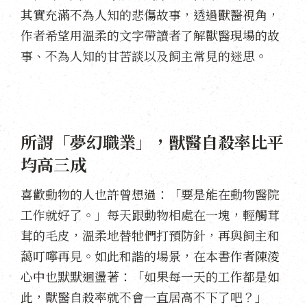
其實充滿不為人知的悲傷故事，透過獸醫視角，
作者希望用溫柔的文字帶讀者了解獸醫現場的故
事、不為人知的甘苦談以及飼主常見的迷思。
所謂「夢幻職業」，獸醫自殺率比平
均高三成
喜歡動物的人也許曾想過：「要是能在動物醫院
工作就好了。」每天跟動物相處在一塊，輕觸茸
茸的毛皮，溫柔地替牠們打預防針，再與飼主和
藹叮嚀再見。如此和諧的場景，在本書作者陳淩
心中也默默迴盪著：「如果每一天的工作都是如
此，獸醫自殺率就不會一直居高不下了吧？」