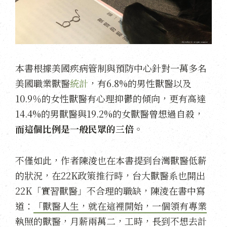
本書根據美國疾病管制與預防中心針對一萬多名
美國職業獸醫
統計
，有6.8%的男性獸醫以及
10.9％的女性獸醫有心理抑鬱的傾向，更有高達
14.4%的男獸醫與19.2%的女獸醫曾想過自殺，
而這個比例是一般民眾的三倍
。
不僅如此，作者陳淩也在本書提到台灣獸醫低薪
的狀況，在22K政策推行時，台大獸醫系也開出
22K「實習獸醫」不合理的職缺，陳淩在書中寫
道：
「獸醫人生，就在這裡開始，一個領有專業
執照的獸醫，月薪兩萬二，工時，長到不想去計