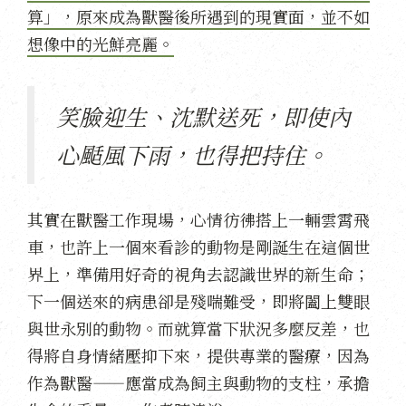
算」，原來成為獸醫後所遇到的現實面，並不如
想像中的光鮮亮麗。
笑臉迎生、沈默送死，即使內
心颳風下雨，也得把持住。
其實在獸醫工作現場，心情彷彿搭上一輛雲霄飛
車，也許上一個來看診的動物是剛誕生在這個世
界上，準備用好奇的視角去認識世界的新生命；
下一個送來的病患卻是殘喘難受，即將闔上雙眼
與世永別的動物。而就算當下狀況多麼反差，也
得將自身情緒壓抑下來，提供專業的醫療，因為
作為獸醫——應當成為飼主與動物的支柱，承擔