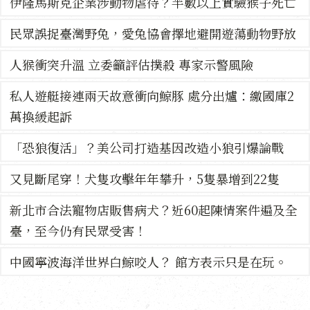
伊隆馬斯克企業涉動物虐待？半數以上實驗猴子死亡
民眾誤捉臺灣野兔，愛兔協會擇地避開遊蕩動物野放
人猴衝突升溫 立委籲評估撲殺 專家示警風險
私人遊艇接連兩天故意衝向鯨豚 處分出爐：繳國庫2
萬換緩起訴
「恐狼復活」？美公司打造基因改造小狼引爆論戰
又見斷尾穿！犬隻攻擊年年攀升，5隻暴增到22隻
新北市合法寵物店販售病犬？近60起陳情案件遍及全
臺，至今仍有民眾受害！
中國寧波海洋世界白鯨咬人？ 館方表示只是在玩。